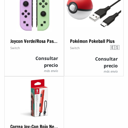
Joycon Verde/Rosa Pastel Genérico
Pokémon Pokeball Plus
🇪🇸
Switch
Switch
Consultar
Consultar
precio
precio
más envío
más envío
Correa Joy-Con Rojo Neón