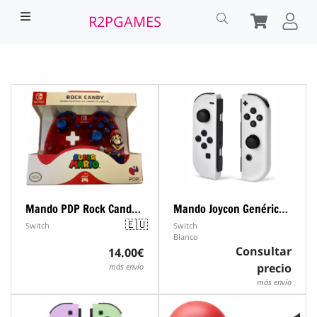
R2PGAMES
Mando PDP Rock Candy Super Mario
Mando Joycon Genérico (Izq+Der)
🇪🇺
Switch
Switch
Blanco
Consultar
14.00€
precio
más envío
más envío