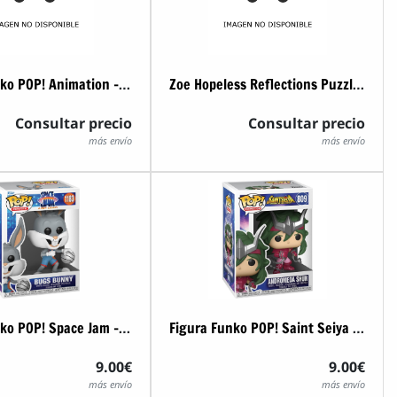
Figura Funko POP! Animation - Full Metal Alchemist - Oliver Mira Armstrong
Zoe Hopeless Reflections Puzzle 500 pcs
Consultar precio
Consultar precio
más envío
más envío
Figura Funko POP! Space Jam - Bugs Bunny (1183)
Figura Funko POP! Saint Seiya - Andromeda Shun (809)
9.00€
9.00€
más envío
más envío