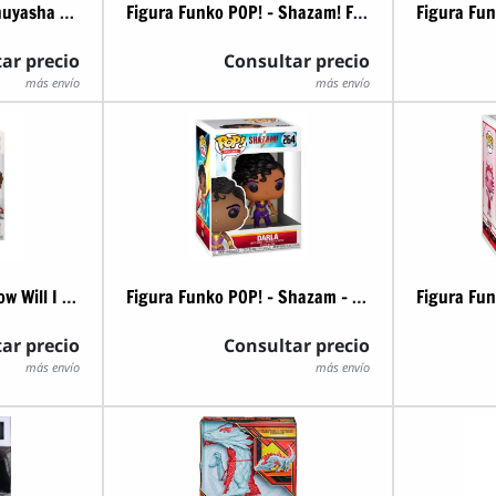
Figura Funko POP! - Inuyasha - Naraku
Figura Funko POP! - Shazam! Fury of the Gods - Kalypso
ar precio
Consultar precio
más envío
más envío
Figura Funko POP! - How Will I Know - Whitney Houston
Figura Funko POP! - Shazam - Darla
ar precio
Consultar precio
más envío
más envío