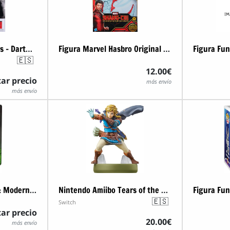
Funko POP! - Star Wars - Darth Vader
Figura Marvel Hasbro Original Shang Chi Dragón
🇪🇸
12.00€
ar precio
más envío
más envío
Steelbook Call of Duty: Modern Warfare 2
Nintendo Amiibo Tears of the Kingdom Link Figura
🇪🇸
Switch
ar precio
20.00€
más envío