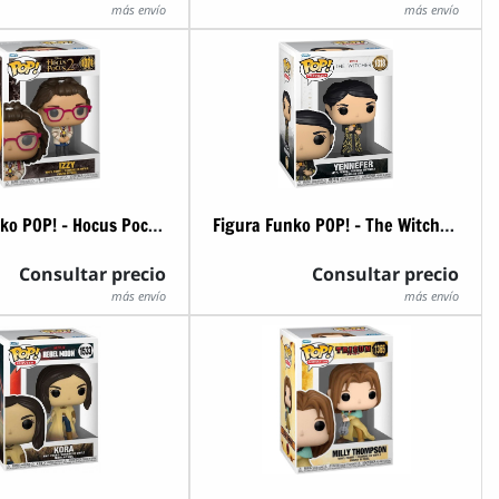
más envío
más envío
Figura Funko POP! - Hocus Pocus 2 - Izzy
Figura Funko POP! - The Witcher - Yennefer
Consultar precio
Consultar precio
más envío
más envío