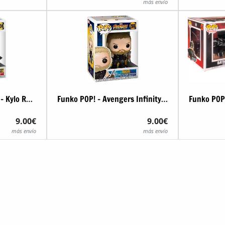
más envío
Funko POP! Star Wars - Kylo Ren Supreme Leader
Funko POP! - Avengers Infinity War - Thor
9.00€
9.00€
más envío
más envío