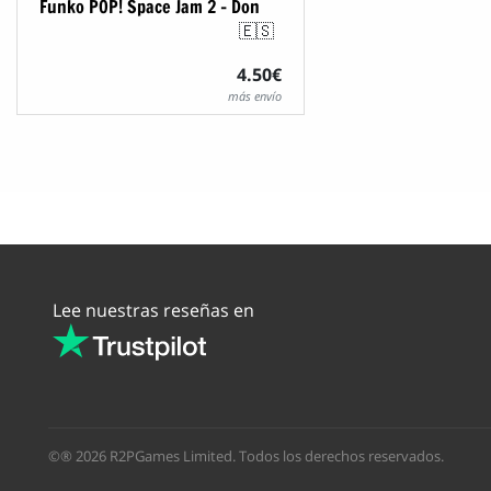
Funko POP! Space Jam 2 - Don
🇪🇸
4.50€
más envío
Lee nuestras reseñas en
©® 2026 R2PGames Limited. Todos los derechos reservados.