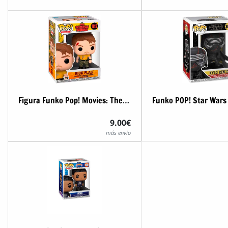
Figura Funko Pop! Movies: The Suicide Squad - Rick Flag
9.00€
más envío