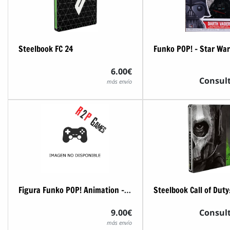
Steelbook FC 24
6.00€
Consult
más envío
Figura Funko POP! Animation - Full Metal Alchemist - Riza Hawkeye
9.00€
Consult
más envío