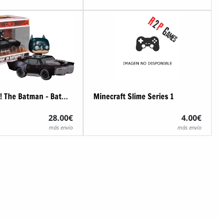
Funko POP! The Batman - Batman en Batmovil
Minecraft Slime Series 1
28.00€
4.00€
más envío
más envío