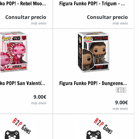
Figura Funko POP! - Rebel Moon - Kora
Figura Funko POP! - Trigum - Milly Thompson
Consultar precio
Consultar precio
más envío
más envío
Figura Funko POP! San Valentín - Star Wars - Ahsoka
Figura Funko POP! - Dungeons & Dragons - Holga
🇪🇸
9.00€
9.00€
más envío
más envío