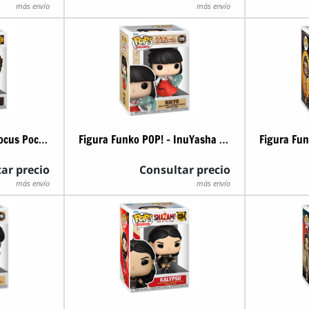
más envío
más envío
Figura Funko POP! - Hocus Pocus 2 - Becca
Figura Funko POP! - InuYasha - Kikyo
ar precio
Consultar precio
más envío
más envío