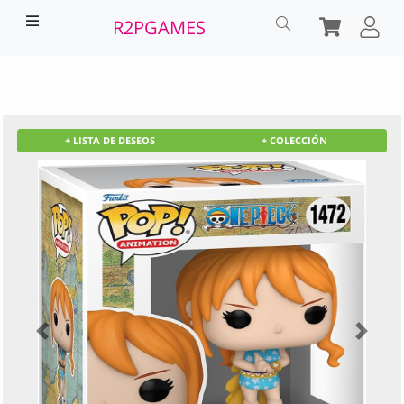
R2PGAMES
+
LISTA DE DESEOS
+
COLECCIÓN
PREVIOUS
NEXT