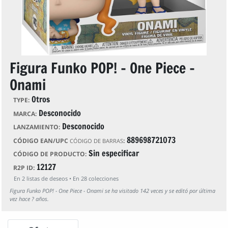
Figura Funko POP! - One Piece -
Onami
Otros
TYPE:
Desconocido
MARCA:
Desconocido
LANZAMIENTO:
889698721073
CÓDIGO EAN/UPC
:
CÓDIGO DE BARRAS
Sin especificar
CÓDIGO DE PRODUCTO:
12127
R2P ID:
En
2
listas de deseos • En
28
colecciones
Figura Funko POP! - One Piece - Onami se ha visitado 142 veces y se editó por última
vez hace ? años.