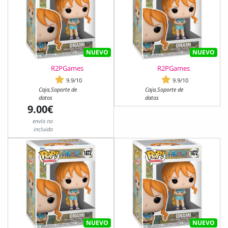
NUEVO
NUEVO
R2PGames
R2PGames
9.9/10
9.9/10
Caja,Soporte de
Caja,Soporte de
datos
datos
9.00€
envío no
incluido
NUEVO
NUEVO