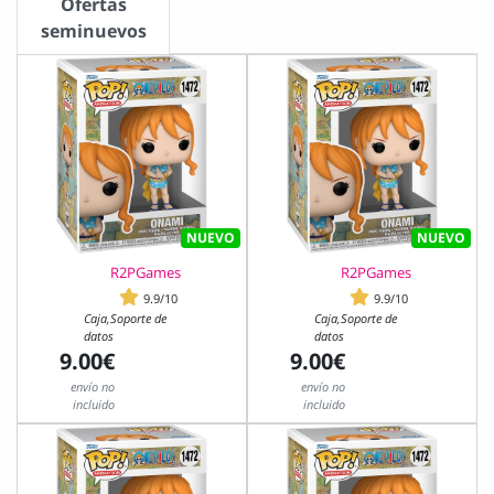
Ofertas
seminuevos
NUEVO
NUEVO
R2PGames
R2PGames
9.9/10
9.9/10
Caja,Soporte de
Caja,Soporte de
datos
datos
9.00€
9.00€
envío no
envío no
incluido
incluido