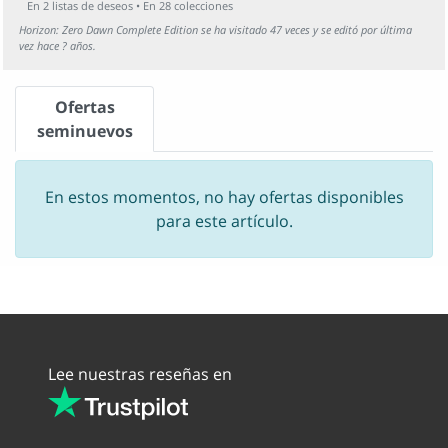
En
2
listas de deseos • En
28
colecciones
Horizon: Zero Dawn Complete Edition se ha visitado 47 veces y se editó por última
vez hace ? años.
Ofertas
seminuevos
En estos momentos, no hay ofertas disponibles
para este artículo.
Lee nuestras reseñas en